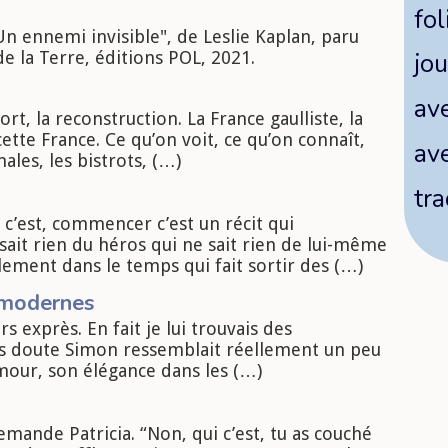
fol
Un ennemi invisible", de Leslie Kaplan, paru
e la Terre, éditions POL, 2021.
jou
ave
ort, la reconstruction. La France gaulliste, la
ette France. Ce qu’on voit, ce qu’on connaît,
av
les, les bistrots, (…)
tra
st, commencer c’est un récit qui
ait rien du héros qui ne sait rien de lui-même
lement dans le temps qui fait sortir des (…)
 modernes
s exprès. En fait je lui trouvais des
ns doute Simon ressemblait réellement un peu
umour, son élégance dans les (…)
emande Patricia. “Non, qui c’est, tu as couché