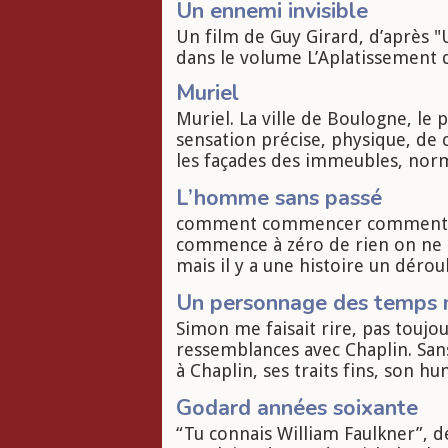
Un ennemi invisible
Un film de Guy Girard, d’après "
dans le volume L’Aplatissement d
Muriel
Muriel. La ville de Boulogne, le p
sensation précise, physique, de c
les façades des immeubles, norma
L’homme sans passé
comment commencer comment c’e
commence à zéro de rien on ne s
mais il y a une histoire un dérou
Un personnage des temps
Simon me faisait rire, pas toujour
ressemblances avec Chaplin. Sa
à Chaplin, ses traits fins, son h
Godard années soixante
“Tu connais William Faulkner”, d