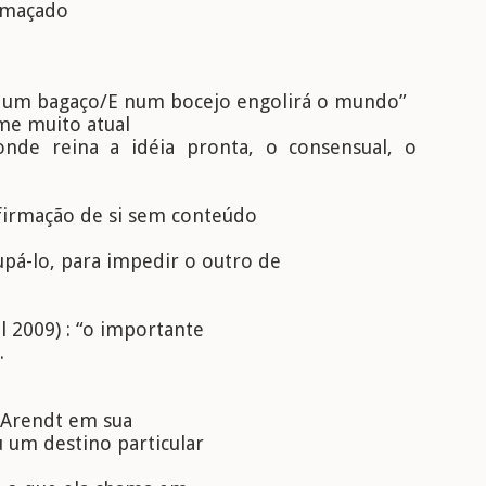
umaçado
ra um bagaço/E num bocejo engolirá o mundo”
me muito atual
de reina a idéia pronta, o consensual, o
firmação de si sem conteúdo
pá-lo, para impedir o outro de
il 2009) : “o importante
.
 Arendt em sua
u um destino particular