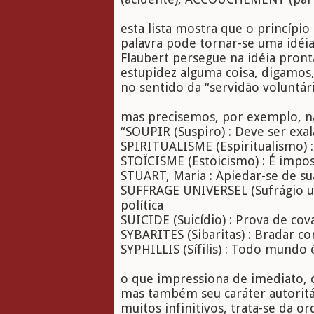
esta lista mostra que o princípio 
palavra pode tornar-se uma idéi
Flaubert persegue na idéia pront
estupidez alguma coisa, digamos,
no sentido da “servidão voluntár
mas precisemos, por exemplo, na 
“SOUPIR (Suspiro) : Deve ser ex
SPIRITUALISME (Espiritualismo) :
STOÏCISME (Estoicismo) : É impos
STUART, Maria : Apiedar-se de su
SUFFRAGE UNIVERSEL (Sufrágio un
política
SUICIDE (Suicídio) : Prova de cov
SYBARITES (Sibaritas) : Bradar co
SYPHILLIS (Sífilis) : Todo mundo
o que impressiona de imediato, c
mas também seu caráter autoritá
muitos infinitivos, trata-se da 