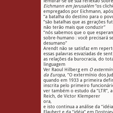
lembrar-se de sua reflexão sobr
Eichmann em Jerusalém
“os clich
empregados por Eichmann, após 
“a batalha do destino para o po
“são batalhas que as gerações fu
não terão mais que conduzir”
“nós sabemos que o que esperam
sobre-humano : você precisará
desumano”
Arendt não se satisfaz em reperto
essas palavras esvaziadas de sen
as relações da burocracia, do tot
linguagem
Ver Raoul Hilberg em
O extermín
da Europa
, “O extermínio dos J
quando em 1933 a primeira defin
inscrita pelo primeiro funcionário
ver também o estudo da “LTR”, a 
Reich, de Victor Klemperer
ora,
e isto continua a análise da “idé
Flaubert e da “idéia” em Dostoiev