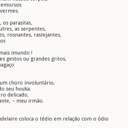
 remorsos
vermes.
 os parasitas,
utres, as serpentes,
s, rosnantes, rastejantes,
ios
mais imundo !
s gestos ou grandes gritos,
bagaço
;
 um choro involuntário,
do seu houka.
tro delicado,
ante, – meu irmão.
delaire coloca o tédio em relação com o ódio