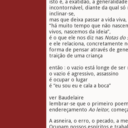
isto é, a exatidão, a generalidad
incontornável, diante da qual só 
inclinar-se,
mas que deixa passar a vida viva,
“há muito tempo que não nascem
vivos, nascemos da ideia”,
é o que ele nos diz nas
Notas do 
e ele relaciona, concretamente ne
forma de pensar através de gener
traição de uma criança
então : o vazio está longe de ser
o vazio é agressivo, assassino
é ocupar o lugar
é “eu sou eu e cala a boca”
ver Baudelaire
lembrar-se que o primeiro poe
endereçamento
Ao leitor
, começa
A asneira, o erro, o pecado, a m
Ocupam nossos espíritos e traba