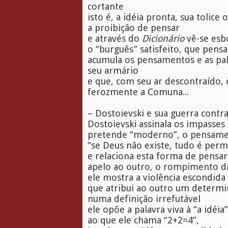
cortante
isto é, a idéia pronta, sua tolic
a proibição de pensar
e através do
Dicionário
vê-se esb
o “burguês” satisfeito, que pens
acumula os pensamentos e as pal
seu armário
e que, com seu ar descontraído, 
ferozmente a Comuna...
– Dostoievski e sua guerra contra
Dostoievski assinala os impasse
pretende “moderno”, o pensamen
“se Deus não existe, tudo é permi
e relaciona esta forma de pensa
apelo ao outro, o rompimento da
ele mostra a violência escondida
que atribui ao outro um determi
numa definição irrefutável
ele opõe a palavra viva à “a idéia”
ao que ele chama “2+2=4”,