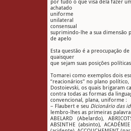
por tudo o que visa dela fazer
achatado
uniforme
unilateral
consensual
suprimindo-lhe a sua dimensão p
de apelo
Esta questão é a preocupação de 
quaisquer
que sejam suas posições política
Tomarei como exemplos dois esc
“reacionários” no plano político,
Dostoievski, os quais brigaram 
contra todas as formas da lingua
convencional, plana, uniforme :
– Flaubert e seu
Dicionário das i
lembro-lhes as primeiras palavras
ABELARD (Abelardo), ABRICOTS
ABSINTHE (absinto), ACADÉMIE
(acidente), ACCOUCHEMENT (parto)