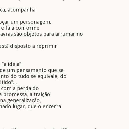
e oca, acompanha
oçar um personagem,
a e fala conforme
avras são objetos para arrumar no
está disposto a reprimir
 “a idéia”
s de um pensamento que se
to do tudo se equivale, do
tido”...
r com a perda do
 promessa, a traição
 na generalização,
nado lugar, que o encerra