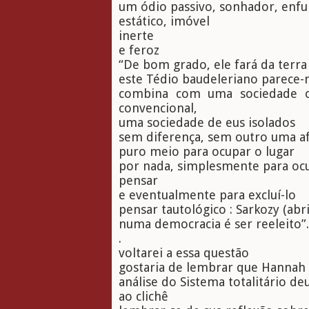
um ódio passivo, sonhador, enf
estático, imóvel
inerte
e feroz
“De bom grado, ele fará da ter
este Tédio baudeleriano parece-
combina com uma sociedade on
convencional,
uma sociedade de eus isolados
sem diferença, sem outro uma a
puro meio para ocupar o lugar
por nada, simplesmente para ocu
pensar
e eventualmente para excluí-lo
pensar tautológico : Sarkozy (abr
numa democracia é ser reeleito”.
.
voltarei a essa questão
gostaria de lembrar que Hannah
análise do Sistema totalitário de
ao clichê