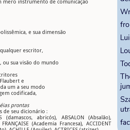
 um mero instrumento de comunicação
Wr
fr
olissêmica, e sua dimensão
Lu
Lou
qualquer escritor,
To
s, ou sua visão do mundo
ritores
Th
 Flaubert e
ju
cada um a seu modo
gem codificada,
Sz
déias prontas
ut
 de seu dicionário :
 (damascos, abricós), ABSALON (Absalão),
fac
 FRANÇAISE (Academia Francesa), ACCIDENT
, ACHILLE (Aquiles), ACTRICES (atrizes)...