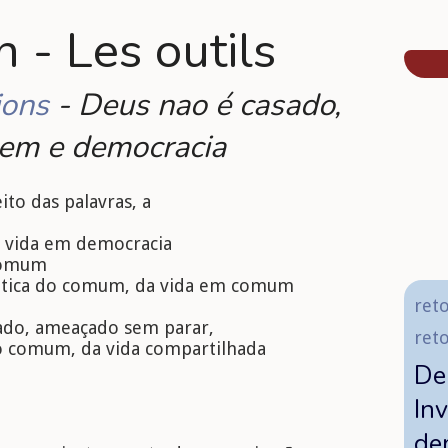
 - Les outils
ions
- Deus nao é casado,
gem e democracia
ito das palavras, a
a vida em democracia
comum
rática do comum, da vida em comum
reto
ado, ameaçado sem parar,
ret
 comum, da vida compartilhada
De
In
de