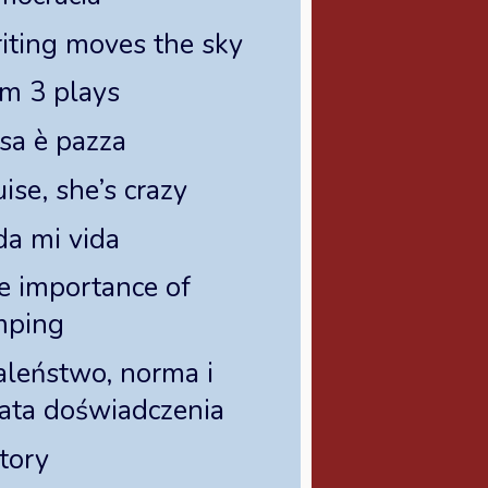
iting moves the sky
om 3 plays
isa è pazza
ise, she’s crazy
da mi vida
e importance of
mping
aleństwo, norma i
rata doświadczenia
tory