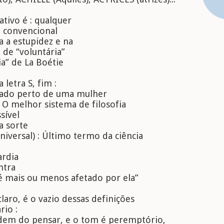
ativo é : qualquer
a convencional
a a estupidez e na
 de “voluntária”
ia” de La Boétie
letra S, fim :
alado perto de uma mulher
 O melhor sistema de filosofia
sível
a sorte
iversal) : Último termo da ciência
ardia
ntra
 é mais ou menos afetado por ela”
laro, é o vazio dessas definições
rio :
ordem do pensar, e o tom é peremptório,