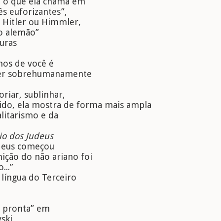
e o que ela chama em
ês euforizantes”,
Hitler ou Himmler,
vo alemão”
turas
os de você é
 ser sobrehumanamente
riar, sublinhar,
tido, ela mostra de forma mais ampla
alitarismo e da
io dos Judeus
udeus começou
ição do não ariano foi
...”
língua do Terceiro
ia pronta” em
ski,