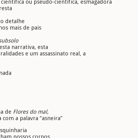
e científica ou pseudo-científica, esmagadora
resta
 o detalhe
os mais de pais
subsolo
sta narrativa, esta
alidades e um assassinato real, a
 nada
ma de
Flores do mal
,
 com a palavra “asneira”
esquinharia
lham nossos corpos,