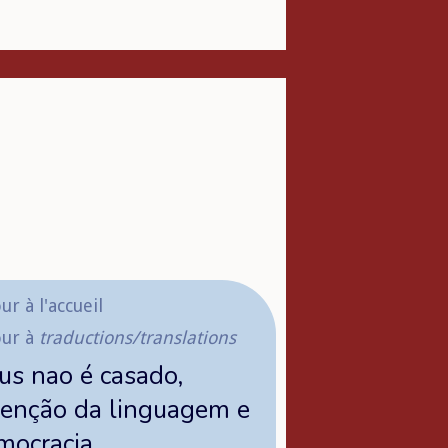
ur à l'accueil
our à
traductions/translations
us nao é casado,
venção da linguagem e
mocracia